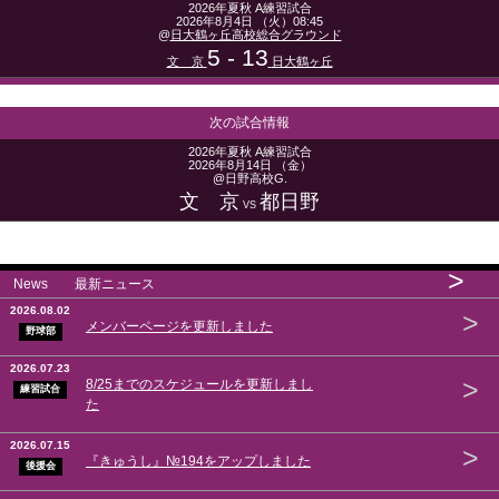
2026年夏秋 A練習試合
2026年8月4日 （火）08:45
@
日大鶴ヶ丘高校総合グラウンド
5 - 13
文 京
日大鶴ヶ丘
次の試合情報
2026年夏秋 A練習試合
2026年8月14日 （金）
@日野高校G.
文 京
都日野
VS
>
News 最新ニュース
2026.08.02
>
メンバーページを更新しました
野球部
2026.07.23
>
8/25までのスケジュールを更新しまし
練習試合
た
2026.07.15
>
『きゅうし』№194をアップしました
後援会