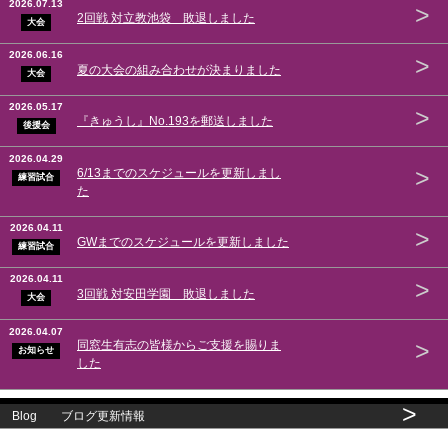
2026.07.13
>
2回戦 対立教池袋 敗退しました
大会
2026.06.16
>
夏の大会の組み合わせが決まりました
大会
2026.05.17
>
『きゅうし』No.193を郵送しました
後援会
2026.04.29
>
6/13までのスケジュールを更新しまし
練習試合
た
2026.04.11
>
GWまでのスケジュールを更新しました
練習試合
2026.04.11
>
3回戦 対安田学園 敗退しました
大会
2026.04.07
>
同窓生有志の皆様からご支援を賜りま
お知らせ
した
>
Blog ブログ更新情報