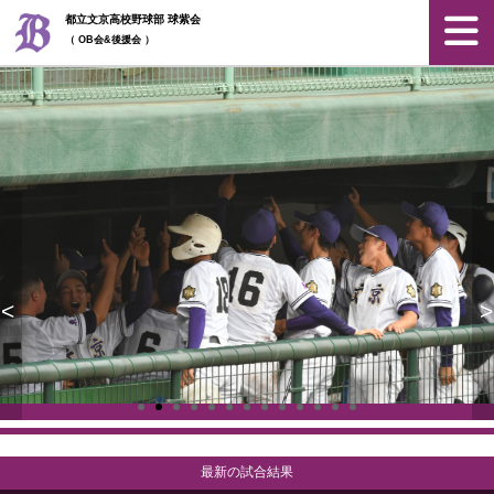
都立文京高校野球部 球紫会
（ OB会&後援会 ）
<
>
最新の試合結果